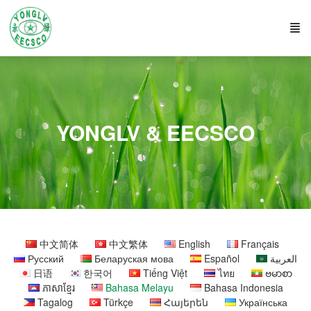
YONGLV & EECSCO
中文简体
中文繁体
English
Français
Русский
Беларуская мова
Español
العربية
日语
한국어
Tiếng Việt
ไทย
ဗမာစာ
ភាសាខ្មែរ
Bahasa Melayu
Bahasa Indonesia
Tagalog
Türkçe
Հայերեն
Українська