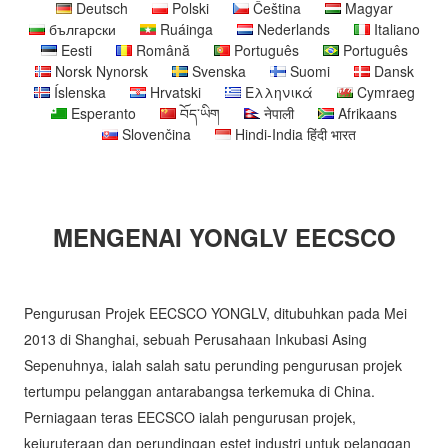
Deutsch
Polski
Čeština
Magyar
български
Ruáinga
Nederlands
Italiano
Eesti
Română
Português
Português
Norsk Nynorsk
Svenska
Suomi
Dansk
Íslenska
Hrvatski
Ελληνικά
Cymraeg
Esperanto
བོད་ཡིག
नेपाली
Afrikaans
Slovenčina
Hindi-India हिंदी भारत
MENGENAI YONGLV EECSCO
Pengurusan Projek EECSCO YONGLV, ditubuhkan pada Mei
2013 di Shanghai, sebuah Perusahaan Inkubasi Asing
Sepenuhnya, ialah salah satu perunding pengurusan projek
tertumpu pelanggan antarabangsa terkemuka di China.
Perniagaan teras EECSCO ialah pengurusan projek,
kejuruteraan dan perundingan estet industri untuk pelanggan